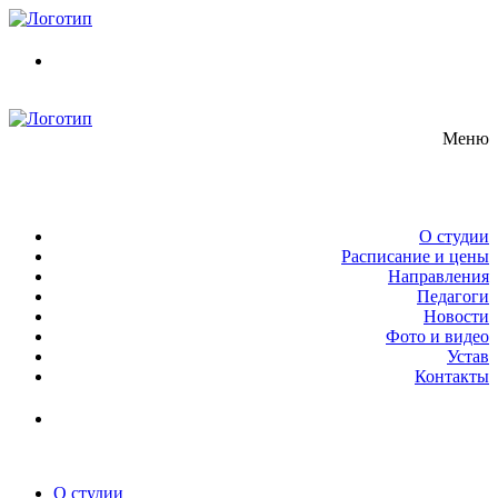
Перейти
Меню
Закрыть
к
содержимому
Меню
О студии
Расписание и цены
Направления
Педагоги
Новости
Фото и видео
Устав
Контакты
О студии