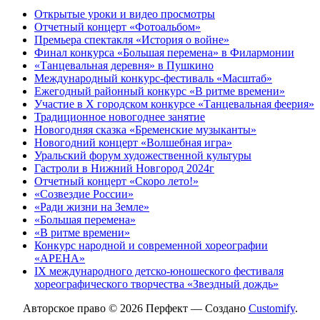
Открытые уроки и видео просмотры
Отчетный концерт «Фотоальбом»
Премьера спектакля «История о войне»
Финал конкурса «Большая перемена» в Филармонии
«Танцевальная деревня» в Пушкино
Международный конкурс-фестиваль «Масштаб»
Ежегодный районный конкурс «В ритме времени»
Участие в X городском конкурсе «Танцевальная феерия»
Традиционное новогоднее занятие
Новогодняя сказка «Бременские музыканты»
Новогодний концерт «Волшебная игра»
Уральский форум художественной культуры
Гастроли в Нижний Новгород 2024г
Отчетный концерт «Скоро лето!»
«Созвездие России»
«Ради жизни на Земле»
«Большая перемена»
«В ритме времени»
Конкурс народной и современной хореографии
«АРЕНА»
IX международного детско-юношеского фестиваля
хореографического творчества «Звездный дождь»
Авторское право © 2026 Перфект — Создано
Customify
.