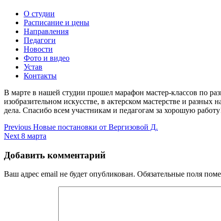
О студии
Расписание и цены
Направления
Педагоги
Новости
Фото и видео
Устав
Контакты
В марте в нашей студии прошел марафон мастер-классов по разн
изобразительном искусстве, в актерском мастерстве и разных 
дела. Спасибо всем участникам и педагогам за хорошую работу
Навигация
Previous
Previous
Новые постановки от Вергизовой Д.
Next
post:
Next
8 марта
по
post:
записям
Добавить комментарий
Ваш адрес email не будет опубликован.
Обязательные поля пом