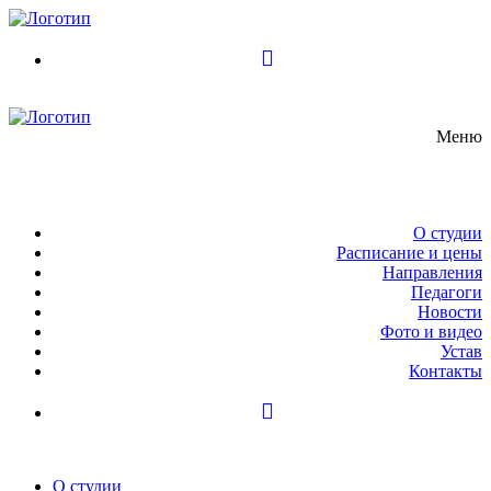
Перейти
Меню
Закрыть
к
содержимому
Меню
О студии
Расписание и цены
Направления
Педагоги
Новости
Фото и видео
Устав
Контакты
О студии