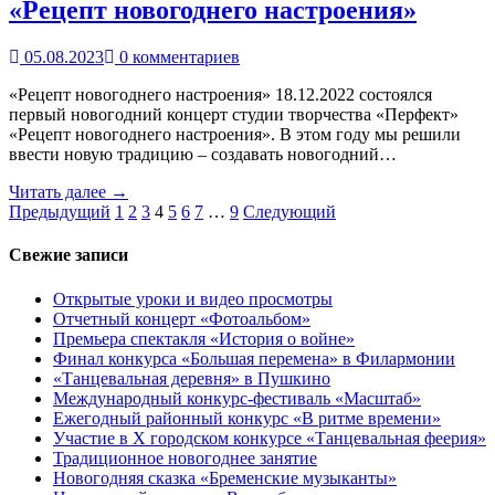
«Рецепт новогоднего настроения»
05.08.2023
0 комментариев
«Рецепт новогоднего настроения» 18.12.2022 состоялся
первый новогодний концерт студии творчества «Перфект»
«Рецепт новогоднего настроения». В этом году мы решили
ввести новую традицию – создавать новогодний…
Читать далее →
Пагинация
Предыдущий
1
2
3
4
5
6
7
…
9
Следующий
записей
Свежие записи
Открытые уроки и видео просмотры
Отчетный концерт «Фотоальбом»
Премьера спектакля «История о войне»
Финал конкурса «Большая перемена» в Филармонии
«Танцевальная деревня» в Пушкино
Международный конкурс-фестиваль «Масштаб»
Ежегодный районный конкурс «В ритме времени»
Участие в X городском конкурсе «Танцевальная феерия»
Традиционное новогоднее занятие
Новогодняя сказка «Бременские музыканты»