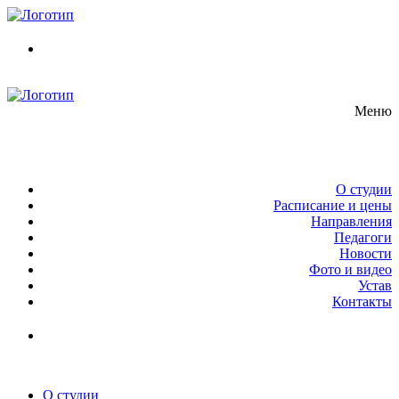
Перейти
Меню
Закрыть
к
содержимому
Меню
О студии
Расписание и цены
Направления
Педагоги
Новости
Фото и видео
Устав
Контакты
О студии