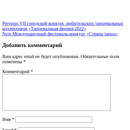
Навигация
Previous
Previous
VII городской конкурс любительских танцевальных
post:
коллективов «Танцевальная феерия 2022»
по
Next
Next
Международный фестиваль-конкурс «Страна танца»
записям
post:
Добавить комментарий
Ваш адрес email не будет опубликован.
Обязательные поля
помечены
*
Комментарий
*
Имя
*