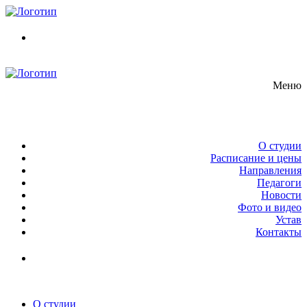
Перейти
Меню
Закрыть
к
содержимому
Меню
О студии
Расписание и цены
Направления
Педагоги
Новости
Фото и видео
Устав
Контакты
О студии