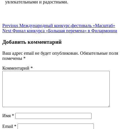
увлекательными и радостными.
Навигация
Previous
Previous
Международный конкурс-фестиваль «Масштаб»
Next
post:
Next
Финал конкурса «Большая перемена» в Филармонии
по
post:
записям
Добавить комментарий
Ваш адрес email не будет опубликован.
Обязательные поля
помечены
*
Комментарий
*
Имя
*
Email
*